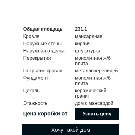
Общая площадь
231.1
Кровля
мансардная
Наружные стены
кирпич
Наружная отделка
штукатурка
Перекрытия
монолитная ж/б
плита
Покрытие кровли
металлочерепицей
Фундамент
монолитная ж/б
плита
Цоколь
керамический
гранит
Этажность
дом с мансардой
Цена коробки от
Узнать цену
Хочу такой дом