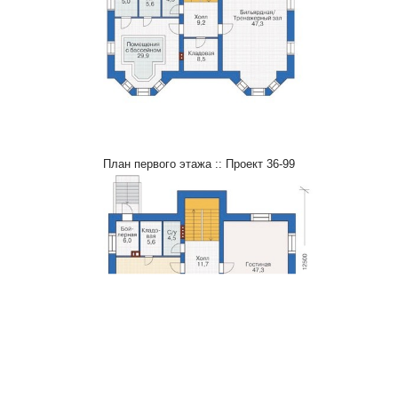
План первого этажа :: Проект 36-99