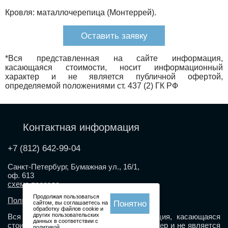
Кровля: маталлочерепица (Монтеррей).
Оставить заявку
*Вся представленная на сайте информация,
касающаяся стоимости, носит информационный
характер и не является публичной офертой,
определяемой положениями ст. 437 (2) ГК РФ
Контактная информация
+7 (812) 642-99-04
Санкт-Петербург, Бумажная ул., 16/1,
оф. 613
схема проезда
Продолжая пользоваться
Политика конфиденциальности
Понятно
сайтом, вы соглашаетесь на
обработку файлов cookie и
других пользовательских
Вся представленная на сайте информация, касающаяся
данных в соответствии с
стоимости, носит информационный характер и не является
политикой