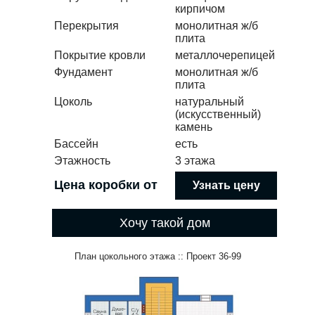
кирпичом
Перекрытия
монолитная ж/б
плита
Покрытие кровли
металлочерепицей
Фундамент
монолитная ж/б
плита
Цоколь
натуральный
(искусственный)
камень
Бассейн
есть
Этажность
3 этажа
Цена коробки от
Узнать цену
Хочу такой дом
План цокольного этажа :: Проект 36-99