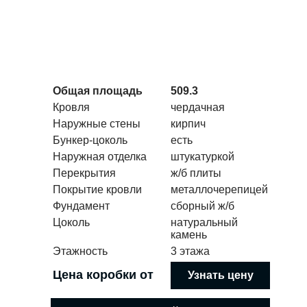
Общая площадь
509.3
Кровля
чердачная
Наружные стены
кирпич
Бункер-цоколь
есть
Наружная отделка
штукатуркой
Перекрытия
ж/б плиты
Покрытие кровли
металлочерепицей
Фундамент
сборный ж/б
Цоколь
натуральный
камень
Этажность
3 этажа
Цена коробки от
Узнать цену