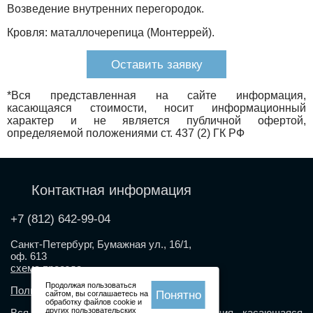
Возведение внутренних перегородок.
Кровля: маталлочерепица (Монтеррей).
Оставить заявку
*Вся представленная на сайте информация,
касающаяся стоимости, носит информационный
характер и не является публичной офертой,
определяемой положениями ст. 437 (2) ГК РФ
Контактная информация
+7 (812) 642-99-04
Санкт-Петербург, Бумажная ул., 16/1,
оф. 613
схема проезда
Продолжая пользоваться
Политика конфиденциальности
Понятно
сайтом, вы соглашаетесь на
обработку файлов cookie и
других пользовательских
Вся представленная на сайте информация, касающаяся