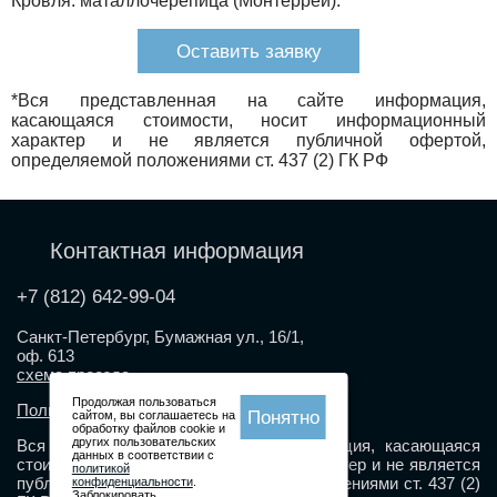
Кровля: маталлочерепица (Монтеррей).
Оставить заявку
*Вся представленная на сайте информация,
касающаяся стоимости, носит информационный
характер и не является публичной офертой,
определяемой положениями ст. 437 (2) ГК РФ
Контактная информация
+7 (812) 642-99-04
Санкт-Петербург, Бумажная ул., 16/1,
оф. 613
схема проезда
Продолжая пользоваться
Политика конфиденциальности
Понятно
сайтом, вы соглашаетесь на
обработку файлов cookie и
других пользовательских
Вся представленная на сайте информация, касающаяся
данных в соответствии с
стоимости, носит информационный характер и не является
политикой
публичной офертой, определяемой положениями ст. 437 (2)
конфиденциальности
.
Заблокировать