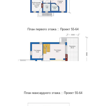
План первого этажа :: Проект 55-64
План мансардного этажа :: Проект 55-64