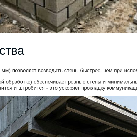
ства
0 мм) позволяет возводить стены быстрее, чем при исп
ной обработке) обеспечивает ровные стены и минимальн
лится и штробится - это ускоряет прокладку коммуникац