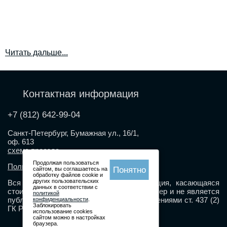
Читать дальше...
Контактная информация
+7 (812) 642-99-04
Санкт-Петербург, Бумажная ул., 16/1,
оф. 613
схема проезда
Продолжая пользоваться
Политика конфиденциальности
Понятно
сайтом, вы соглашаетесь на
обработку файлов cookie и
других пользовательских
Вся представленная на сайте информация, касающаяся
данных в соответствии с
стоимости, носит информационный характер и не является
политикой
публичной офертой, определяемой положениями ст. 437 (2)
конфиденциальности
.
Заблокировать
ГК РФ
использование cookies
сайтом можно в настройках
Полная версия
браузера.